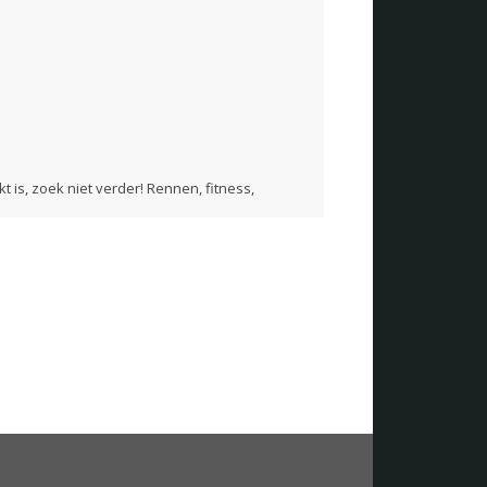
t is, zoek niet verder! Rennen, fitness,
- naar België
bezorgtijdvak inzien
ing) of in onze showroom