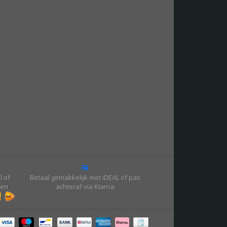
0 of
Betaal gemakkelijk met iDEAL of pas
gen
achteraf via Klarna