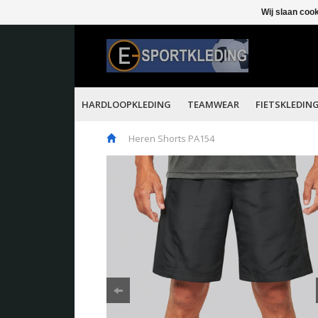
Wij slaan coo
HARDLOOPKLEDING
TEAMWEAR
FIETSKLEDIN
Heren Shorts PA154