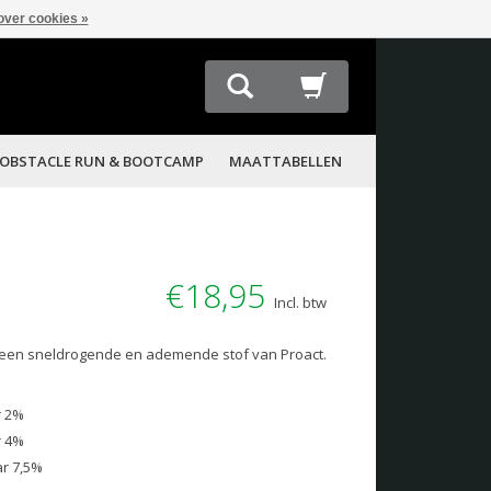
over cookies »
OBSTACLE RUN & BOOTCAMP
MAATTABELLEN
€18,95
Incl. btw
n een sneldrogende en ademende stof van Proact.
r 2%
r 4%
ar 7,5%