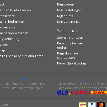
act
Registreren
enden & retourneren
Mijn bestellingen
tenservice
Mijn tickets
tshirt bedrukken
Mijn verlanglijst
almethoden
Snel naar
mene voorwaarden
Sportshirts kopen
acy Verklaring
Petanque tas met
laimer
opdruk
map
Rugzakken en
elling herroepen of annuleren
sporttassen
ProAct Sportkleding
Laat je nieuwe sportshirts direct
Gratis verzending NL vanaf € 30,0
bedrukken met team logo's
kies een van onze spoedleverin
leding