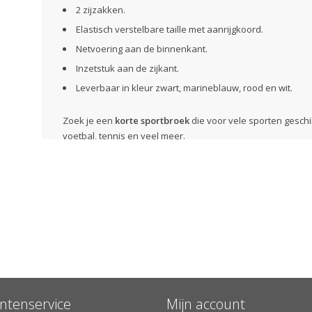
2 zijzakken.
Elastisch verstelbare taille met aanrijgkoord.
Netvoering aan de binnenkant.
Inzetstuk aan de zijkant.
Leverbaar in kleur zwart, marineblauw, rood en wit.
Zoek je een
korte sportbroek
die voor vele sporten geschik
voetbal, tennis en veel meer.
Verzenden of afhalen?
Gratis
verzending
vanaf €30,- in Nederland of vanaf €75,
Zelf het aflevermoment bepalen (na verzending) en het 
Afhalen is mogelijk bij een GLS PakketShop (na verzend
ntenservice
Mijn account