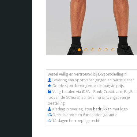
Bestel veilig en vertrouwd bij E-Sportkleding.nl
Levering aan sportverenigingen en particulieren
Goede sportkleding voor de laagste prijs
Veilig betalen via iDEAL, Bank, Creditcard, PayPal 
(boven de 50 Euro) achteraf na ontvangst van je
bestelling
Kleding in overleg laten
bedrukken
met logo
Omruilservice en 6 maanden garantie
14 dagen herroepingsrecht