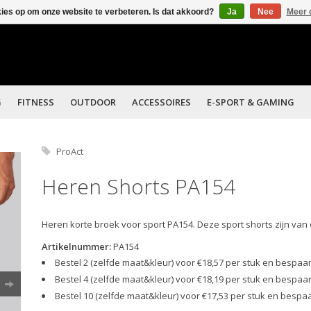
kies op om onze website te verbeteren. Is dat akkoord?
Ja
Nee
Meer 
G
FITNESS
OUTDOOR
ACCESSOIRES
E-SPORT & GAMING
ProAct
Heren Shorts PA154
Heren korte broek voor sport PA154. Deze sport shorts zijn va
Artikelnummer:
PA154
Bestel 2 (zelfde maat&kleur) voor €18,57 per stuk en bespaa
Bestel 4 (zelfde maat&kleur) voor €18,19 per stuk en bespaa
Bestel 10 (zelfde maat&kleur) voor €17,53 per stuk en bespa