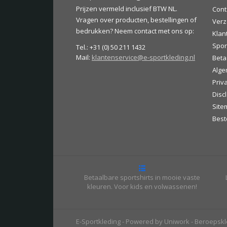
Prijzen vermeld inclusief BTW NL.
Cont
Vragen over producten, bestellingen of
Verz
bedrukken? Neem contact met ons op:
Klan
Spor
Tel.: +31 (0) 50 211 1432
Mail:
klantenservice@e-sportkleding.nl
Beta
Alge
Priv
Disc
Site
Best
Betaalbare sportshirts in mooie vaste
kleuren. Voor kids en volwassenen!
E-Sportkleding - Powered by Uniwork - Beroepsk