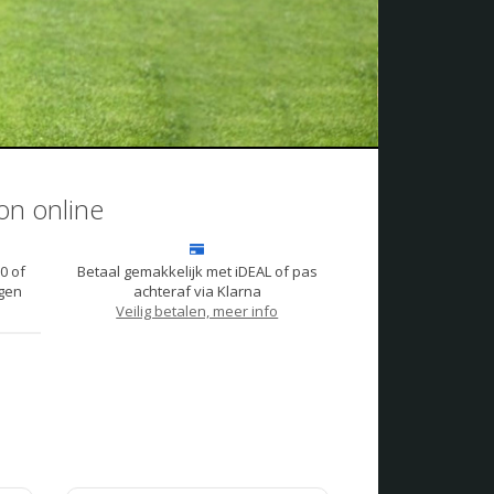
on online
0 of
Betaal gemakkelijk met iDEAL of pas
gen
achteraf via Klarna
Veilig betalen, meer info