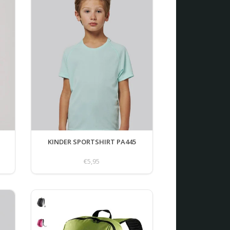
KINDER SPORTSHIRT PA445
€5,95