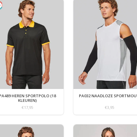
PA489 HEREN SPORTPOLO (18
PA032 NAADLOZE SPORTMO
KLEUREN)
€17,95
€3,95