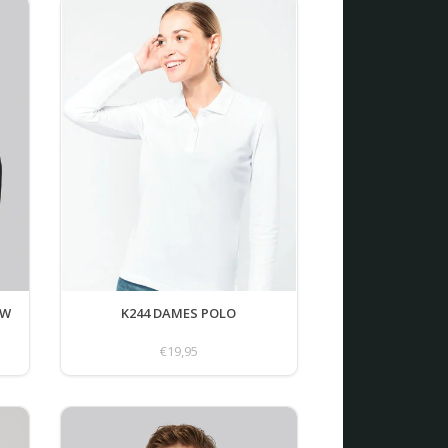
UW
K244 DAMES POLO
€19,95