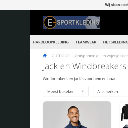
Wij slaan coo
HARDLOOPKLEDING
TEAMWEAR
FIETSKLEDIN
OUTDOOR
Ontspannings- en vrijetijdskle
Jack en Windbreakers
Windbreakers en jack's voor hem en haar.