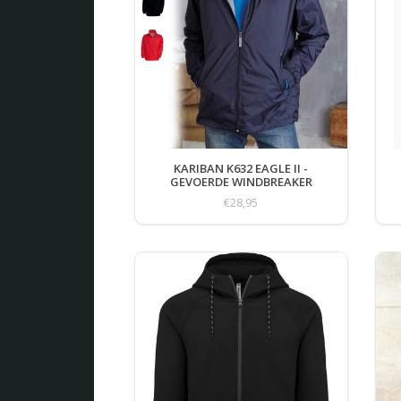
KARIBAN K632 EAGLE II -
GEVOERDE WINDBREAKER
€28,95