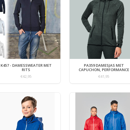
K457 - DAMESSWEATER MET
PA359 DAMESJAS MET
RITS
CAPUCHON, PERFORMANCE
€42,95
€41,95