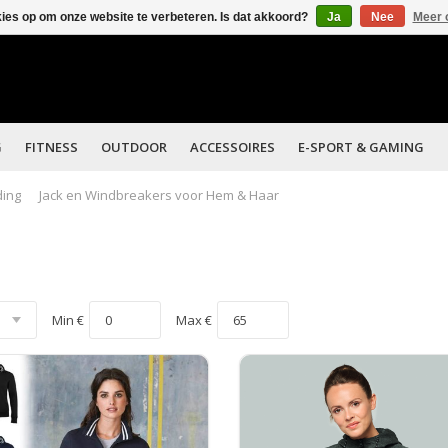
kies op om onze website te verbeteren. Is dat akkoord?
Ja
Nee
Meer 
G
FITNESS
OUTDOOR
ACCESSOIRES
E-SPORT & GAMING
ding
Jack en Windbreakers voor Hem & Haar
Min €
Max €