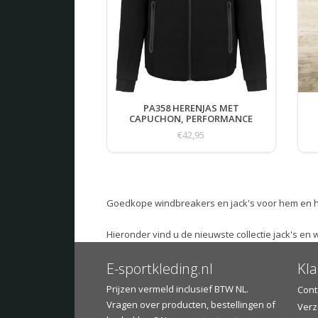
PA358 HERENJAS MET
CAPUCHON, PERFORMANCE
€42,95
Goedkope windbreakers en jack's voor hem en ha
Hieronder vind u de nieuwste collectie jack's en
E-sportkleding.nl
Kla
Prijzen vermeld inclusief BTW NL.
Cont
Vragen over producten, bestellingen of
Verz