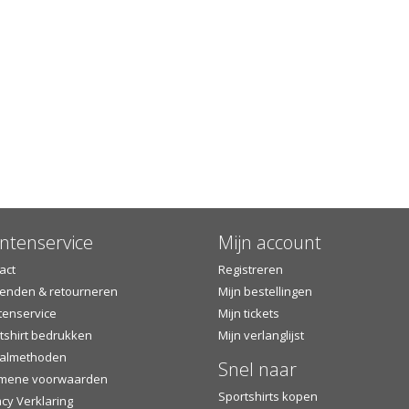
ntenservice
Mijn account
act
Registreren
enden & retourneren
Mijn bestellingen
tenservice
Mijn tickets
tshirt bedrukken
Mijn verlanglijst
almethoden
Snel naar
mene voorwaarden
Sportshirts kopen
acy Verklaring