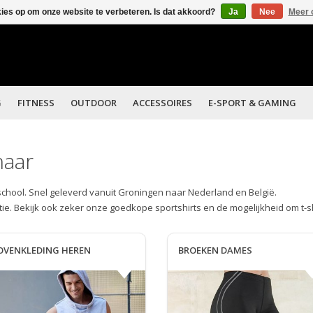
kies op om onze website te verbeteren. Is dat akkoord?
Ja
Nee
Meer 
G
FITNESS
OUTDOOR
ACCESSOIRES
E-SPORT & GAMING
haar
tschool. Snel geleverd vanuit Groningen naar Nederland en België.
ie. Bekijk ook zeker onze goedkope sportshirts en de mogelijkheid om t-s
OVENKLEDING HEREN
BROEKEN DAMES