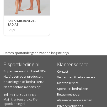
PA577 MICROVEZEL
BADJAS
€26,95
Dames sportondergoed voor de laagste prijs.
E-sportkleding.nl
Klantenservice
Prijzen vermeld inclusief BTW
Contact
NL. Vragen over producten,
Verzenden & retourneren
bestellingen of bedrukken?
Klantenservice
Neem contact met ons op:
Sportshirt bedrukken
Betaalmethoden
Tel.: +31 (0) 50 211 1432
Mail:
klantenservice@e-
Algemene voorwaarden
sportkleding.nl
Privacy Verklaring