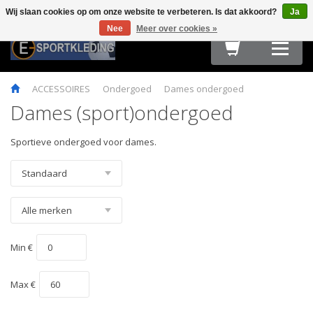
Wij slaan cookies op om onze website te verbeteren. Is dat akkoord?
Ja
Terug
Terug
Terug
Terug
Terug
Terug
Terug
Terug
Nee
Meer over cookies »
HARDLOOPKLEDING
TEAMWEAR
FIETSKLEDING
FITNESS
OUTDOOR
E-SPORT & GAMING
OBSTACLE RUN & BOOTCAMP
MAATTABELLEN
ACCESSOIRES
Ondergoed
Dames ondergoed
Dames (sport)ondergoed
Sportieve ondergoed voor dames.
Min €
Max €