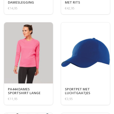
DAMESLEGGING
MET RITS
€14,95
€42,95
PA444 DAMES
SPORTPET MET
SPORTSHIRT LANGE
LUCHTGAATJES
MOUW
€11,95
€3,95