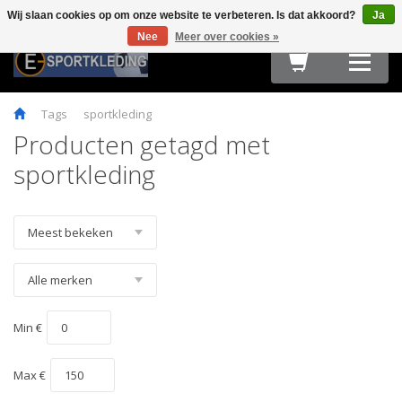
Wij slaan cookies op om onze website te verbeteren. Is dat akkoord?
Ja
Terug
Terug
Terug
Terug
Terug
Terug
Terug
Terug
Terug
Nee
Meer over cookies »
HARDLOOPKLEDING
TEAMWEAR
FIETSKLEDING
FITNESS
OUTDOOR
ACCESSOIRES
E-SPORT & GAMING
OBSTACLE RUN & BOOTCAMP
MAATTABELLEN
Tags
sportkleding
Producten getagd met
sportkleding
Min €
Max €