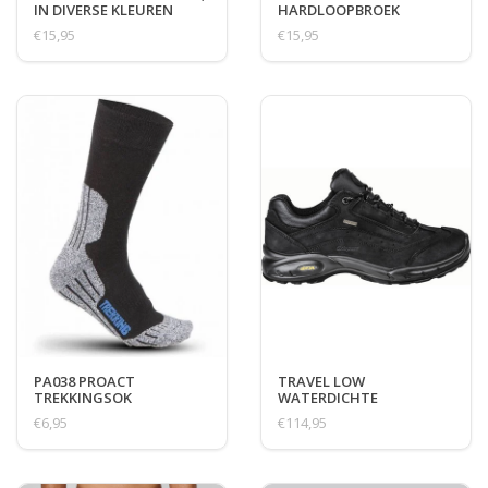
IN DIVERSE KLEUREN
HARDLOOPBROEK
€15,95
€15,95
PA038 PROACT
TRAVEL LOW
TREKKINGSOK
WATERDICHTE
WANDELSCHOENEN
€6,95
€114,95