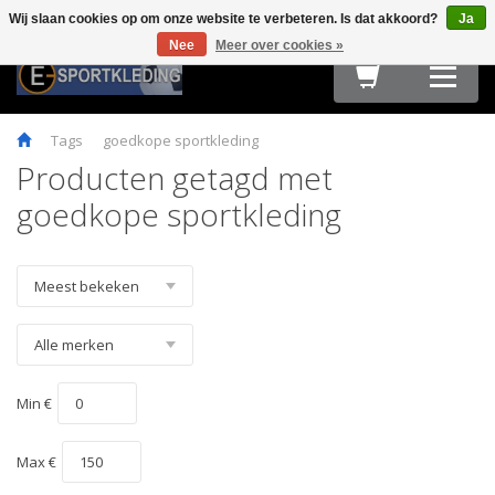
Wij slaan cookies op om onze website te verbeteren. Is dat akkoord?
Ja
Terug
Terug
Terug
Terug
Terug
Terug
Terug
Terug
Terug
Nee
Meer over cookies »
HARDLOOPKLEDING
TEAMWEAR
FIETSKLEDING
FITNESS
OUTDOOR
ACCESSOIRES
E-SPORT & GAMING
OBSTACLE RUN & BOOTCAMP
MAATTABELLEN
Tags
goedkope sportkleding
Producten getagd met
goedkope sportkleding
Min €
Max €