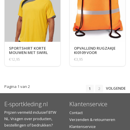
SPORTSHIRT KORTE
OPVALLEND RUGZAKJE
MOUWEN MET SWIRL
KI0109 VOOR
WANDELAARS
€12,95
€3,95
Pagina 1 van 2
VOLGENDE
1
2
E-sportkleding.nl
Klantenservice
Prijzen vermeld inclusief BTW
Contact
NL. Vragen over producten,
Verzenden & retourneren
bestellingen of bedrukken?
Klantenservice