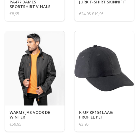
PA477 DAMES
JURK T-SHIRT SKINNIFIT
SPORTSHIRT V-HALS
€8,95
€24,95
€19,95
WARME JAS VOOR DE
K-UP KP154 LAAG
WINTER
PROFIEL PET
€59,95
€3,95