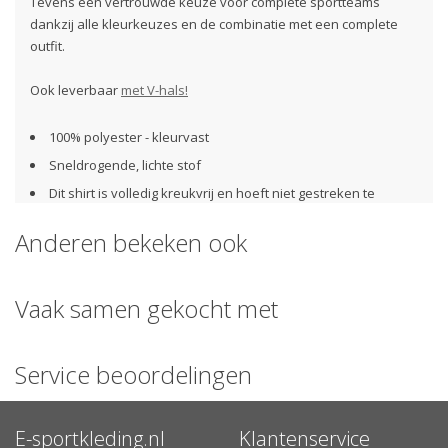
Tevens een vertrouwde keuze voor complete sportteams
dankzij alle kleurkeuzes en de combinatie met een complete
outfit.
Ook leverbaar
met V-hals!
100% polyester - kleurvast
Sneldrogende, lichte stof
Dit shirt is volledig kreukvrij en hoeft niet gestreken te
worden
Anderen bekeken ook
Heeft een lichte stretch voor een optimale pasvorm
Ronde hals en nektape
Raglan mouwen met overstiksels.
Vaak samen gekocht met
Afwerking met dubbele stiksels aan de mouwuiteinden en
onderkant.
Service beoordelingen
Pasvorm
: Valt vrij klein uit; bestel dus bij twijfel een maatje
groter. Licht getailleerd en met stretch.
E-sportkleding.nl
Klantenservice