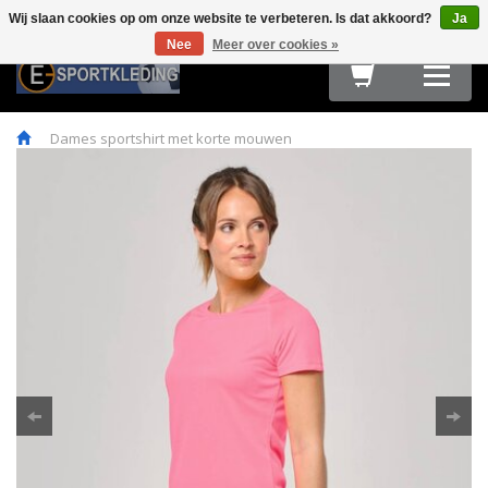
Wij slaan cookies op om onze website te verbeteren. Is dat akkoord?
Ja
Terug
Terug
Terug
Terug
Terug
Terug
Terug
Terug
Terug
Nee
Meer over cookies »
HARDLOOPKLEDING
TEAMWEAR
FIETSKLEDING
FITNESS
OUTDOOR
ACCESSOIRES
E-SPORT & GAMING
OBSTACLE RUN & BOOTCAMP
MAATTABELLEN
Dames sportshirt met korte mouwen