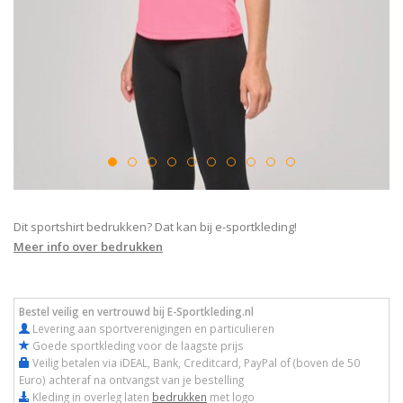
Dit sportshirt bedrukken? Dat kan bij e-sportkleding!
Meer info over bedrukken
Bestel veilig en vertrouwd bij E-Sportkleding.nl
Levering aan sportverenigingen en particulieren
Goede sportkleding voor de laagste prijs
Veilig betalen via iDEAL, Bank, Creditcard, PayPal of (boven de 50
Euro) achteraf na ontvangst van je bestelling
Kleding in overleg laten
bedrukken
met logo