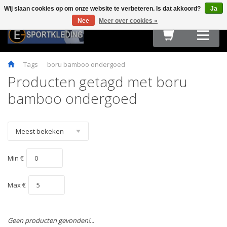
Wij slaan cookies op om onze website te verbeteren. Is dat akkoord?
Ja
Terug
Terug
Terug
Terug
Terug
Terug
Terug
Terug
Terug
Nee
Meer over cookies »
HARDLOOPKLEDING
TEAMWEAR
FIETSKLEDING
FITNESS
OUTDOOR
ACCESSOIRES
E-SPORT & GAMING
OBSTACLE RUN & BOOTCAMP
MAATTABELLEN
Tags
boru bamboo ondergoed
Producten getagd met boru
bamboo ondergoed
Min €
Max €
Geen producten gevonden!...