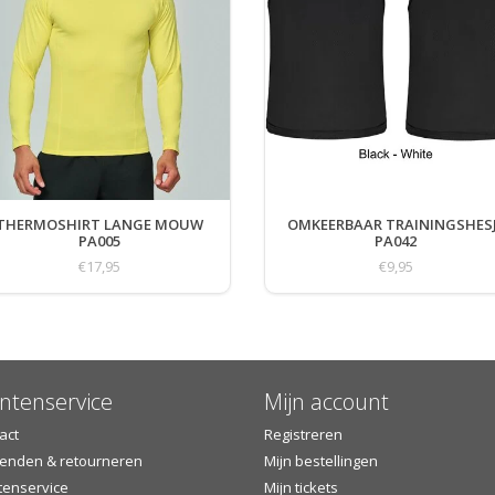
THERMOSHIRT LANGE MOUW
OMKEERBAAR TRAININGSHES
PA005
PA042
€17,95
€9,95
ntenservice
Mijn account
act
Registreren
enden & retourneren
Mijn bestellingen
tenservice
Mijn tickets