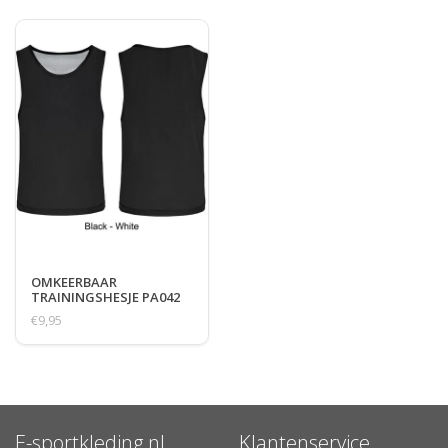
OMKEERBAAR
TRAININGSHESJE PA042
€9,95
E-sportkleding.nl
Klantenservice