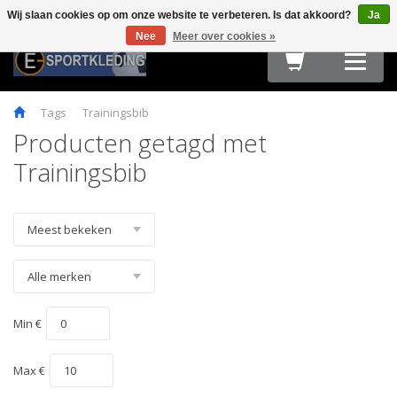
Wij slaan cookies op om onze website te verbeteren. Is dat akkoord?
Ja
Terug
Terug
Terug
Terug
Terug
Terug
Terug
Terug
Terug
Nee
Meer over cookies »
HARDLOOPKLEDING
TEAMWEAR
FIETSKLEDING
FITNESS
OUTDOOR
ACCESSOIRES
E-SPORT & GAMING
OBSTACLE RUN & BOOTCAMP
MAATTABELLEN
Tags
Trainingsbib
Producten getagd met
Trainingsbib
Min €
Max €