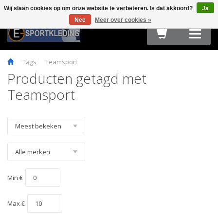
Wij slaan cookies op om onze website te verbeteren. Is dat akkoord?
Ja
Terug
Terug
Terug
Terug
Terug
Terug
Terug
Terug
Terug
Nee
Meer over cookies »
HARDLOOPKLEDING
TEAMWEAR
FIETSKLEDING
FITNESS
OUTDOOR
ACCESSOIRES
E-SPORT & GAMING
OBSTACLE RUN & BOOTCAMP
MAATTABELLEN
Tags
Teamsport
Producten getagd met
Teamsport
Min €
Max €