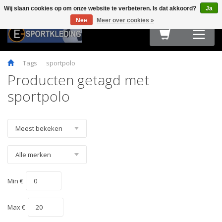
Wij slaan cookies op om onze website te verbeteren. Is dat akkoord?
Ja
Terug
Terug
Terug
Terug
Terug
Terug
Terug
Terug
Terug
Nee
Meer over cookies »
HARDLOOPKLEDING
TEAMWEAR
FIETSKLEDING
FITNESS
OUTDOOR
ACCESSOIRES
E-SPORT & GAMING
OBSTACLE RUN & BOOTCAMP
MAATTABELLEN
Tags
sportpolo
Producten getagd met
sportpolo
Min €
Max €