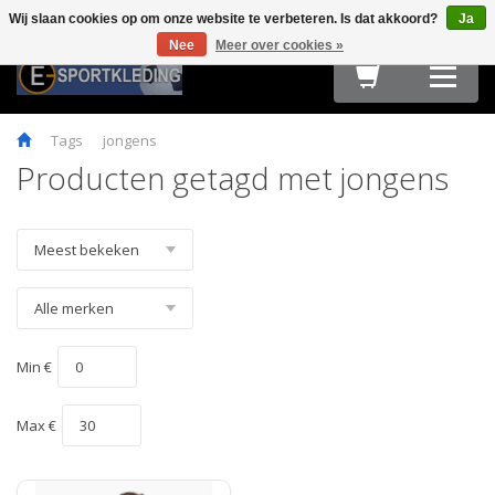
Wij slaan cookies op om onze website te verbeteren. Is dat akkoord?
Ja
Terug
Terug
Terug
Terug
Terug
Terug
Terug
Terug
Terug
Nee
Meer over cookies »
HARDLOOPKLEDING
TEAMWEAR
FIETSKLEDING
FITNESS
OUTDOOR
ACCESSOIRES
E-SPORT & GAMING
OBSTACLE RUN & BOOTCAMP
MAATTABELLEN
Tags
jongens
Producten getagd met jongens
Min €
Max €