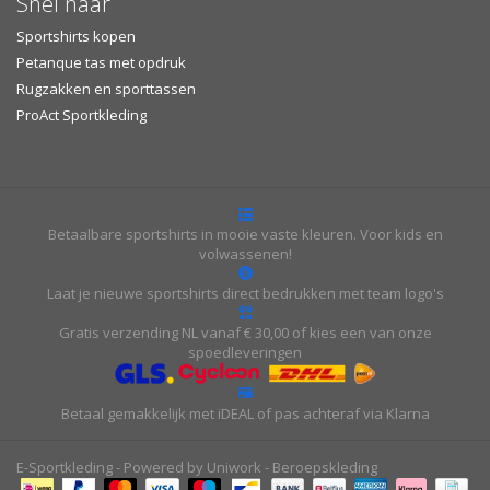
Snel naar
Sportshirts kopen
Petanque tas met opdruk
Rugzakken en sporttassen
ProAct Sportkleding
Betaalbare sportshirts in mooie vaste kleuren. Voor kids en
volwassenen!
Laat je nieuwe sportshirts direct bedrukken met team logo's
Gratis verzending NL vanaf € 30,00 of kies een van onze
spoedleveringen
Betaal gemakkelijk met iDEAL of pas achteraf via Klarna
E-Sportkleding - Powered by Uniwork - Beroepskleding