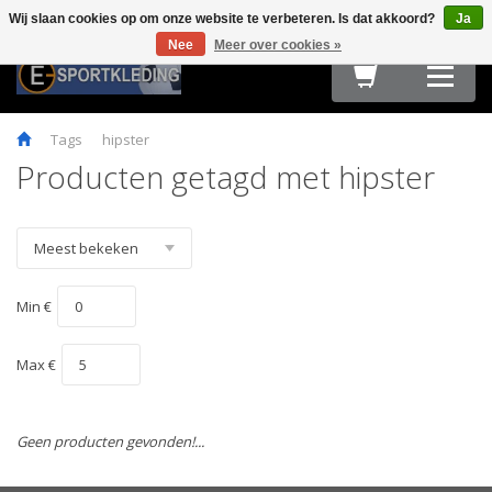
Wij slaan cookies op om onze website te verbeteren. Is dat akkoord?
Ja
Terug
Terug
Terug
Terug
Terug
Terug
Terug
Terug
Terug
Nee
Meer over cookies »
HARDLOOPKLEDING
TEAMWEAR
FIETSKLEDING
FITNESS
OUTDOOR
ACCESSOIRES
E-SPORT & GAMING
OBSTACLE RUN & BOOTCAMP
MAATTABELLEN
Tags
hipster
Producten getagd met hipster
Min €
Max €
Geen producten gevonden!...