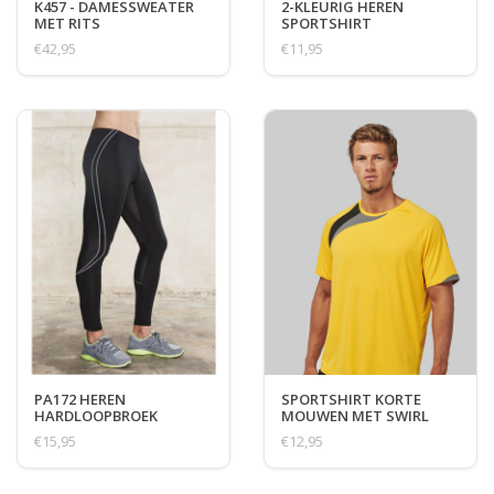
K457 - DAMESSWEATER
2-KLEURIG HEREN
MET RITS
SPORTSHIRT
€42,95
€11,95
PA172 HEREN
SPORTSHIRT KORTE
HARDLOOPBROEK
MOUWEN MET SWIRL
€15,95
€12,95