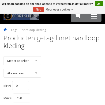
Wij slaan cookies op om onze website te verbeteren. Is dat akkoord?
Ja
Terug
Terug
Terug
Terug
Terug
Terug
Terug
Terug
Terug
Nee
Meer over cookies »
HARDLOOPKLEDING
TEAMWEAR
FIETSKLEDING
FITNESS
OUTDOOR
ACCESSOIRES
E-SPORT & GAMING
OBSTACLE RUN & BOOTCAMP
MAATTABELLEN
Tags
hardloop kleding
Producten getagd met hardloop
kleding
Min €
Max €