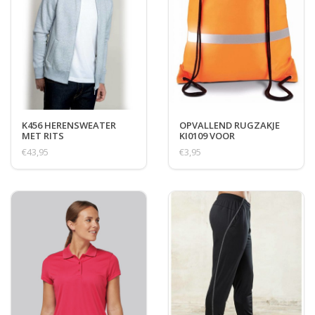
K456 HERENSWEATER
OPVALLEND RUGZAKJE
MET RITS
KI0109 VOOR
WANDELAARS
€43,95
€3,95