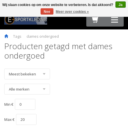
Wij slaan cookies op om onze website te verbeteren. Is dat akkoord?
Ja
Terug
Terug
Terug
Terug
Terug
Terug
Terug
Terug
Terug
Nee
Meer over cookies »
HARDLOOPKLEDING
TEAMWEAR
FIETSKLEDING
FITNESS
OUTDOOR
ACCESSOIRES
E-SPORT & GAMING
OBSTACLE RUN & BOOTCAMP
MAATTABELLEN
Tags
dames ondergoed
Producten getagd met dames
ondergoed
Min €
Max €