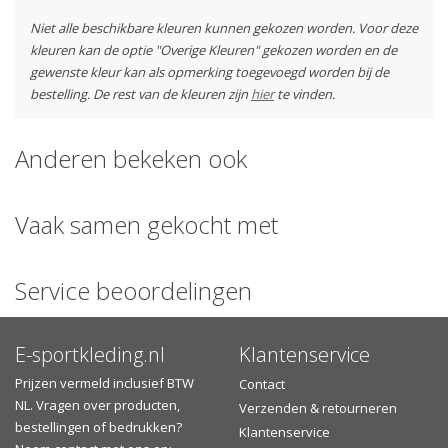
Niet alle beschikbare kleuren kunnen gekozen worden. Voor deze
kleuren kan de optie "Overige Kleuren" gekozen worden en de
gewenste kleur kan als opmerking toegevoegd worden bij de
bestelling. De rest van de kleuren zijn
hier
te vinden.
Materiaal:
100% polyester
Anderen bekeken ook
2
Stofgewicht:
140 g/m
Gecertificeerd met Oeko-Tex® Standard 100
Vaak samen gekocht met
Volwassenmaten XS t/m 3XL
Leverbaar in 24 kleurcombinaties
Sneldrogende stof
Service beoordelingen
Dubblenaald afwerking op de onderste mouwen en het
kleding stuk
E-sportkleding.nl
Klantenservice
Verzenden of afhalen?
Prijzen vermeld inclusief BTW
Contact
Gratis
verzending
vanaf €30,- in Nederland of vanaf €75,-
NL. Vragen over producten,
Verzenden & retourneren
naar België
bestellingen of bedrukken?
Klantenservice
Zelf het aflevermoment bepalen (na verzending) en het