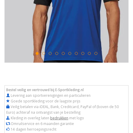
Bestel veilig en vertrouwd bij E-Sportkleding.nl
Levering aan sportverenigingen en particulieren
Goede sportkleding voor de laagste prijs
Veilig betalen via iDEAL, Bank, Creditcard, PayPal of (boven de 50
Euro) achteraf na ontvangst van je bestelling
Kleding in overleg laten
bedrukken
met logo
Omruilservice en 6 maanden garantie
14 dagen herroepingsrecht