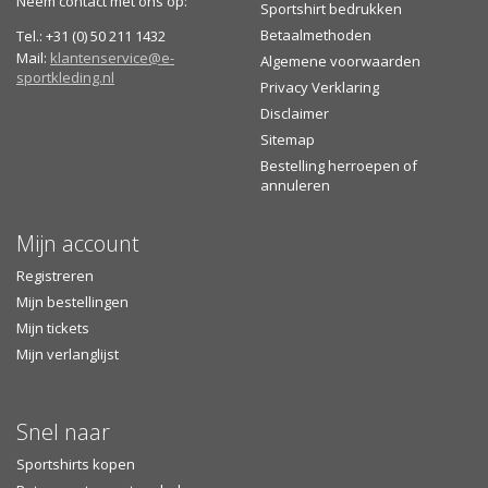
Neem contact met ons op:
Sportshirt bedrukken
bezorgtijdvak inzien
Betaalmethoden
Tel.: +31 (0) 50 211 1432
Afhalen is mogelijk bij een GLS PakketShop (na verzending)
Mail:
klantenservice@e-
Algemene voorwaarden
of in onze showroom
sportkleding.nl
Privacy Verklaring
Disclaimer
Sitemap
Bestelling herroepen of
annuleren
Mijn account
Registreren
Mijn bestellingen
Mijn tickets
Mijn verlanglijst
Snel naar
Sportshirts kopen