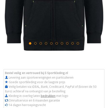
Bestel veilig en vertrouwd bij E-Sportkleding.nl
Levering aan sportverenigingen en particulieren
Goede sportkleding voor de laagste prijs
Veilig betalen via iDEAL, Bank, Creditcard, PayPal of (boven de 50
Euro) achteraf na ontvangst van je bestelling
Kleding in overleg laten
bedrukken
met logo
Omruilservice en 6 maanden garantie
14 dagen herroepingsrecht