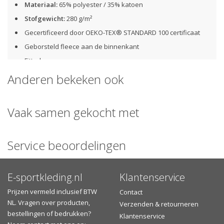
Materiaal:
65% polyester / 35% katoen
Stofgewicht:
280 g/m²
Gecertificeerd door OEKO-TEX® STANDARD 100 certificaat
Geborsteld fleece aan de binnenkant
Fitted pasvorm
Vortex-garen
Anderen bekeken ook
Raglanmouwen
Ritssluiting
Vaak samen gekocht met
Capuchon
Kangoeroezakken
Service beoordelingen
Verzenden of afhalen?
Gratis
verzending
vanaf €30,- in Nederland of vanaf €75,-
E-sportkleding.nl
Klantenservice
naar België
Zelf het aflevermoment bepalen (na verzending) en het
Prijzen vermeld inclusief BTW
Contact
bezorgtijdvak inzien
NL. Vragen over producten,
Verzenden & retourneren
Afhalen is mogelijk bij een GLS PakketShop (na verzending)
bestellingen of bedrukken?
Klantenservice
of in onze showroom