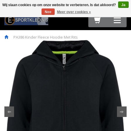
Wij slaan cookies op om onze website te verbeteren. Is dat akkoord?
Ja
Terug
Terug
Terug
Terug
Terug
Terug
Terug
Terug
Terug
Nee
Meer over cookies »
HARDLOOPKLEDING
TEAMWEAR
FIETSKLEDING
FITNESS
OUTDOOR
ACCESSOIRES
E-SPORT & GAMING
OBSTACLE RUN & BOOTCAMP
MAATTABELLEN
PA386 Kinder Fleece Hoodie Met Rits