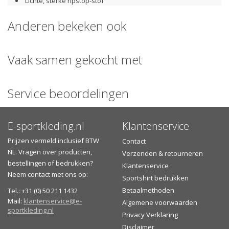
Lichte, sterke ripstop-stof
Raglan mouwen
Anderen bekeken ook
Fluorescerende bies op de hals, mouwuiteinden en
onderkant
Ritssluiting met reflecterende strook
Vaak samen gekocht met
Ritszak aan de zijkant om de jas in op te bergen, met
ophanghaak
Service beoordelingen
Verzenden of afhalen?
Gratis
verzending
vanaf €30,- in Nederland of vanaf €75,-
E-sportkleding.nl
Klantenservice
naar België
Zelf het aflevermoment bepalen (na verzending) en het
Prijzen vermeld inclusief BTW
Contact
bezorgtijdvak inzien
NL. Vragen over producten,
Verzenden & retourneren
Afhalen is mogelijk bij een GLS PakketShop (na verzending)
bestellingen of bedrukken?
Klantenservice
of in onze showroom
Neem contact met ons op:
Sportshirt bedrukken
Betaalmethoden
Tel.: +31 (0) 50 211 1432
Mail:
klantenservice@e-
Algemene voorwaarden
sportkleding.nl
Privacy Verklaring
Disclaimer