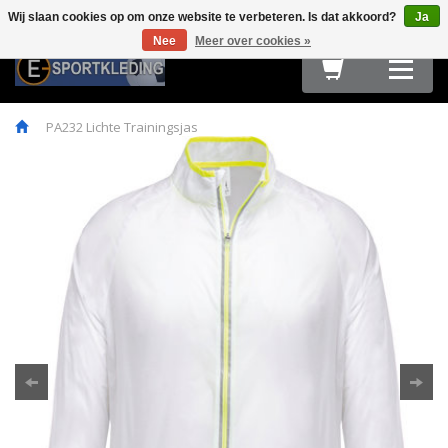
Wij slaan cookies op om onze website te verbeteren. Is dat akkoord?
Ja
Terug
Terug
Terug
Terug
Terug
Terug
Terug
Terug
Terug
Nee
Meer over cookies »
HARDLOOPKLEDING
TEAMWEAR
FIETSKLEDING
FITNESS
OUTDOOR
ACCESSOIRES
E-SPORT & GAMING
OBSTACLE RUN & BOOTCAMP
MAATTABELLEN
PA232 Lichte Trainingsjas