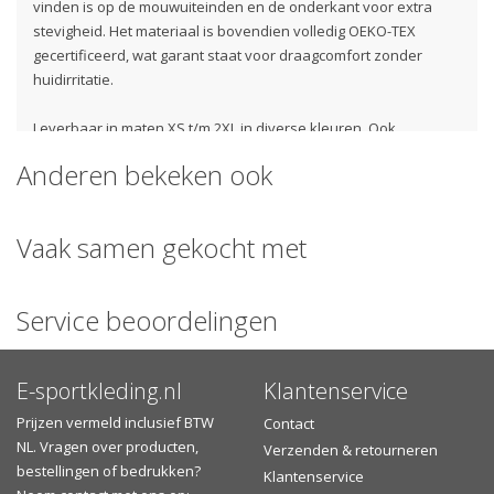
vinden is op de mouwuiteinden en de onderkant voor extra
stevigheid. Het materiaal is bovendien volledig OEKO-TEX
gecertificeerd, wat garant staat voor draagcomfort zonder
huidirritatie.
Leverbaar in maten XS t/m 2XL in diverse kleuren. Ook
beschikbaar als herenuitvoering PA4012.
Anderen bekeken ook
Materiaal:
100% polyester
Stofgewicht:
130 gr/m²
Vaak samen gekocht met
Sportshirt met standaard pasvorm en ronde hals
Milieubewust sporten met hergebruikt polyester
Service beoordelingen
Vegan
Sneldrogend voor meer comfort bij inspanning
E-sportkleding.nl
Klantenservice
Damesmaten XS t/m XXL
Oeko-Tex Standard 100 voor huidvriendelijkheid
Prijzen vermeld inclusief BTW
Contact
NL. Vragen over producten,
Verzenden & retourneren
Raglanmouwen
bestellingen of bedrukken?
Klantenservice
Dubbel stiksel bij halsopening, mouweinden en onderzijde