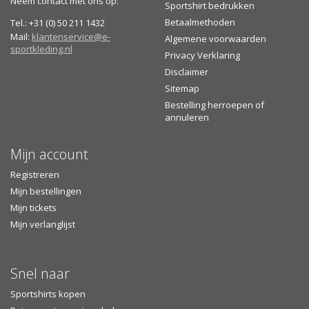
Neem contact met ons op:
Sportshirt bedrukken
Nektape
Betaalmethoden
Tel.: +31 (0) 50 211 1432
Tear-away afscheurbaar merklabel
Mail:
klantenservice@e-
Algemene voorwaarden
sportkleding.nl
Verkrijgbaar in wit, zwart, lichtblauw, limegroen en
Privacy Verklaring
marineblauw
Disclaimer
Sitemap
Verzenden of afhalen?
Bestelling herroepen of
Gratis
verzending
vanaf €30,- in Nederland of vanaf €75,-
annuleren
naar België
Zelf het aflevermoment bepalen (na verzending) en het
Mijn account
bezorgtijdvak inzien
Afhalen is mogelijk bij een GLS PakketShop (na verzending)
Registreren
of in onze showroom
Mijn bestellingen
Mijn tickets
Mijn verlanglijst
Snel naar
Sportshirts kopen