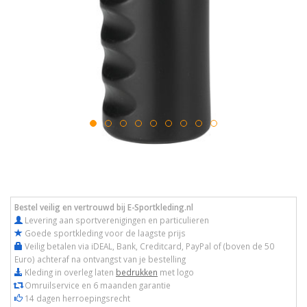
Bestel veilig en vertrouwd bij E-Sportkleding.nl
Levering aan sportverenigingen en particulieren
Goede sportkleding voor de laagste prijs
Veilig betalen via iDEAL, Bank, Creditcard, PayPal of (boven de 50
Euro) achteraf na ontvangst van je bestelling
Kleding in overleg laten
bedrukken
met logo
Omruilservice en 6 maanden garantie
14 dagen herroepingsrecht