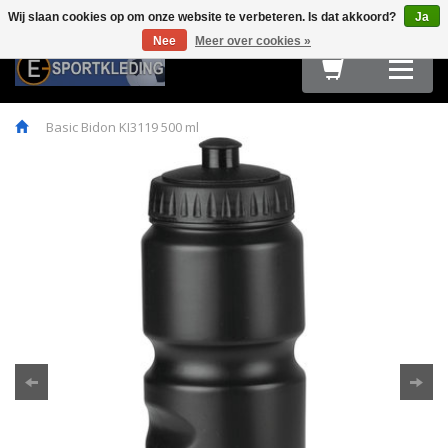
Wij slaan cookies op om onze website te verbeteren. Is dat akkoord?
Ja
Terug
Terug
Terug
Terug
Terug
Terug
Terug
Terug
Terug
Nee
Meer over cookies »
HARDLOOPKLEDING
TEAMWEAR
FIETSKLEDING
FITNESS
OUTDOOR
ACCESSOIRES
E-SPORT & GAMING
OBSTACLE RUN & BOOTCAMP
MAATTABELLEN
Basic Bidon KI3119 500 ml