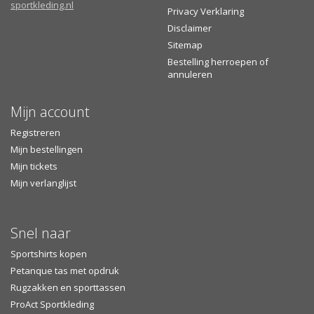
sportkleding.nl
Privacy Verklaring
bezorgtijdvak inzien
Disclaimer
Afhalen is mogelijk bij een GLS PakketShop (na verzending)
Sitemap
of in onze showroom
Bestelling herroepen of
annuleren
Mijn account
Registreren
Mijn bestellingen
Mijn tickets
Mijn verlanglijst
Snel naar
Sportshirts kopen
Petanque tas met opdruk
Rugzakken en sporttassen
ProAct Sportkleding