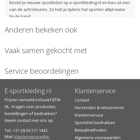
Bestel je nieuwe sportbidon op e-sportkleding.nl en kies uit een
van de acht kleuren. Zo heb je tijdens het sporten altijd water
bij de hand.
Anderen bekeken ook
Let op: sommige bidon kleuren hebben een levertijd die langer
is dan 5 werkdagen.
Vaak samen gekocht met
Specificaties:
- Afmetingen: 18 x 7 cm
- Inhoud 500 ml
Service beoordelingen
- Handgrip
- BPA-vrij
- Stevig en slijtvast materiaal: HDPE
E-sportkleding.nl
Klantenservice
- Beschikbaar in 8 kleuren; zwart, rood, roze, geel, burnt lime,
koningsblauw, wit
Prijzen vermeld inclusief BTW
Contact
Let op: de kleur burnt lime is in realiteit groener dan op de foto.
NL. Vragen over producten,
Verzenden & retourneren
bestellingen of bedrukken?
Klantenservice
Verzenden of afhalen?
Neem contact met ons op:
Sportshirt bedrukken
Gratis
verzending
vanaf €30,- in Nederland of vanaf €75,-
Betaalmethoden
Tel.: +31 (0) 50 211 1432
naar België
Mail:
klantenservice@e-
Algemene voorwaarden
Zelf het aflevermoment bepalen (na verzending) en het