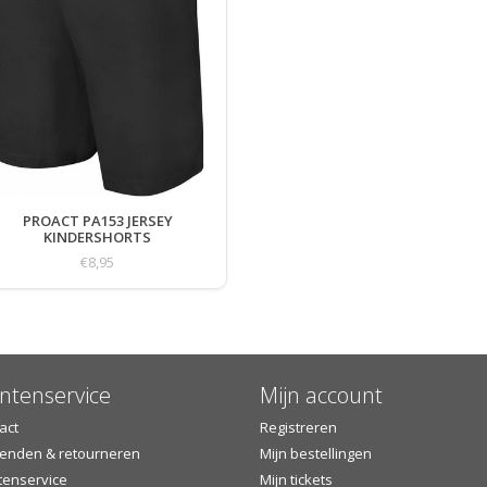
PROACT PA153 JERSEY
KINDERSHORTS
€8,95
ntenservice
Mijn account
act
Registreren
enden & retourneren
Mijn bestellingen
tenservice
Mijn tickets